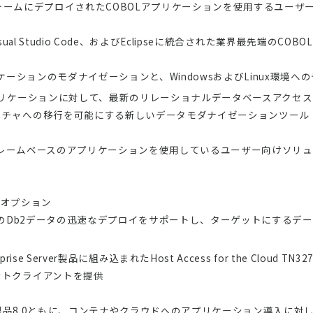
プラットフォームにデプロイされたCOBOLアプリケーションを使用するユ
o 2022、Visual Studio Code、およびEclipseに統合された業界最
アプリケーションのモダナイゼーションと、WindowsおよびLinux環境
プリケーションに対して、最新のリレーショナルデータベースアクセ
クチャへの移行を可能にする新しいデータモダナイゼーションツール
ームベースのアプリケーションを使用しているユーザー向けソリューションで
換性オプション
uroraへのDb2データの迅速なデプロイをサポートし、ターゲットにす
nterprise Server製品に組み込まれたHost Access for the Cl
ントクライアントを提供
ープライズ製品8.0ともに、コンテナやクラウドへのアプリケーション導入に