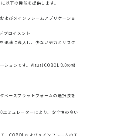
ーザーに以下の機能を提供します。
先端のCOBOLおよびメインフレームアプリケーショ
へのデプロイメント
スを迅速に導入し、少ない労力とリスク
す。Visual COBOL 8.0の機
るデータベースプラットフォームの選択肢を
oud TN3270エミュレーターにより、安全性の高い
対して、COBOLおよびメインフレームのモ