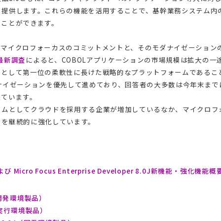
を提供します。これらの機能を活用することで、基幹業務システム内
ることができます。
るマイクロフォーカスのコミットメントと、そのモダナイゼーション
る最新調査
によると、COBOLアプリケーションの市場規模は拡大の一途
然として第一位の柔軟性に長けた戦略的なプラットフォームであるこ
ナイゼーションを優先して進めており、回答者の大多数は今年末まで
えています。
ームとしてクラウドを採用する企業が増加しているなか、マイクロフ
トを継続的に強化しています。
J および Micro Focus Enterprise Developer 8.0J新機能・強化機能概
.0J（開発環境製品）
.0J（実行環境製品）