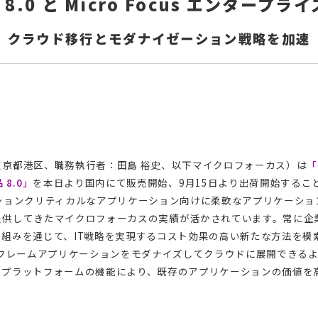
OL 8.0 と Micro Focus エンタープ
クラウド移行とモダナイゼーション戦略を加速
京都港区、職務執行者：田島 裕史、以下マイクロフォーカス）は
「
 8.0」
を本日より国内にて販売開始、9月15日より出荷開始するこ
ションクリティカルなアプリケーション向けに柔軟なアプリケーショ
提供してきたマイクロフォーカスの実績が活かされています。常に企
組みを通じて、IT戦略を実現するコスト効果の高い新たな方法を模
ンフレームアプリケーションをモダナイズしてクラウドに展開できる
散プラットフォームの機能により、既存のアプリケーションの価値を