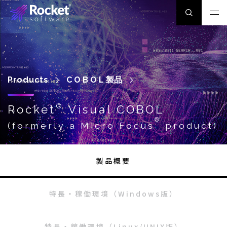
Products
COBOL
製品
®
Rocket
Visual COBOL
®
(formerly a Micro Focus
product)
製品概要
特長・稼働環境（Windows版）
特長・稼働環境（Linux/UNIX版）