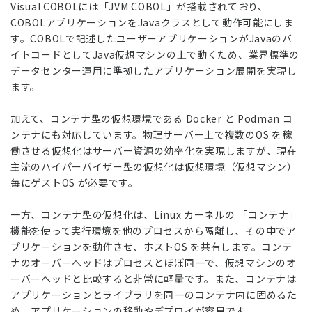
Visual COBOLには「JVM COBOL」が搭載されており、
COBOLアプリケーションをJavaクラスとして動作可能にしま
す。COBOLで記述したユーザーアプリケーションがJavaのバ
イトコードとしてJava仮想マシンの上で動くため、業界標準の
データセンター運用に準拠したアプリケーション展開を実現し
ます。
加えて、コンテナ型の仮想環境である Docker と Podman コ
ンテナにも対応しています。物理サーバー上で複数のOS を稼
働させる仮想化はサーバー資源の効率化を実現しますが、現在
主流のハイパーバイザー型の仮想化は仮想環境（仮想マシン）
毎にゲストOS が必要です。
一方、コンテナ型の仮想化は、Linux カーネルの 「コンテナ」
機能を使って実行環境を他のプロセスから隔離し、その中でア
プリケーションを動作させ、ホストOS を共有します。コンテ
ナのオーバーヘッドはプロセスとほぼ同一で、仮想マシンのオ
ーバーヘッドと比較すると非常に軽量です。また、コンテナは
アプリケーションとライブラリを同一のコンテナ内に固めるた
め、アプリケーションの移動やデプロイが容易です。