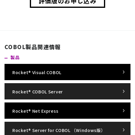
評価版のお申し込み
COBOL製品関連情報
製品
Rocket® Visual COBOL
Rocket® COBOL Server
Rocket® Net Express
Rocket® Server for COBOL （Windows版）