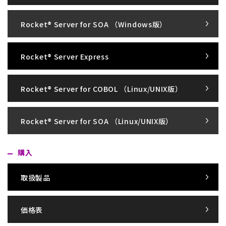
Rocket® Server for SOA （Windows版）
Rocket® Server Express
Rocket® Server for COBOL （Linux/UNIX版）
Rocket® Server for SOA （Linux/UNIX版）
購入
取扱製品
価格表