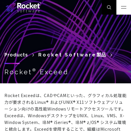
Products
Rocket Software
製品
®
Rocket
Exceed
Rocket Exceedは、CADやCAMといった、グラフィカル処理能
力が要求されるLinux® およびUNIX® X11ソフトウェアソリュ
ーション向けの高性能Windowsリモートアクセスツールです。
Exceedは、WindowsデスクトップをUNIX、Linux、VMS、X-
Window System、IBM® iSeries®、IBM® z/OS® システム環境
と統合します。Exceedを使用することで、組織はMicrosoft