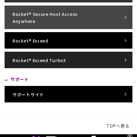
Rocket® Secure Host Access
Anywhere
Rocket® Exceed
Rocket® Exceed TurboX
サポート
サポートサイト
TOPへ戻る