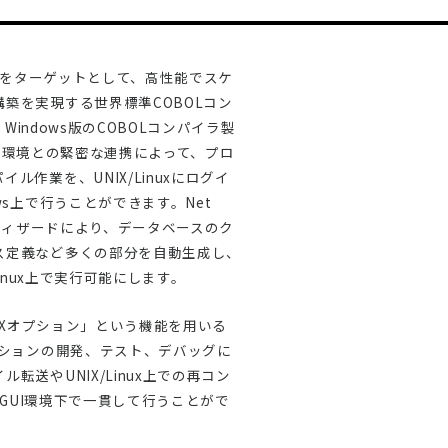
X/Linuxをターゲットとして、高性能でスケ
築を実現する世界標準COBOLコン
は、Windows版のCOBOLコンパイラ製
合開発環境との緊密な連携によって、プロ
ル作業を、UNIX/Linuxにログイ
ws上で行うことができます。Net
なウィザードにより、データベースのク
ス定義など多くの部分を自動生成し、
IX/Linux上で実行可能にします。
「UNIXオプション」という機能を用いる
ーションの開発、テスト、デバッグに
転送やUNIX/Linux上での再コン
s GUI環境下で一貫して行うことがで