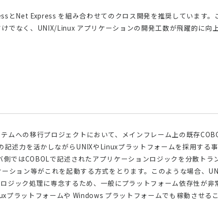
pressとNet Express を組み合わせてのクロス開発を推奨してい
でなく、UNIX/Linux アプリケーションの開発工数が飛躍的に
テムへの移行プロジェクトにおいて、メインフレーム上の既存COB
の記述力を活かしながらUNIXやLinuxプラットフォームを採用す
xサーバ側ではCOBOLで記述されたアプリケーションロジックを分散
ーション等がこれを起動する方式をとります。このような場合、UNIX/
のロジック処理に専念するため、一般にプラットフォーム依存性が非
Linuxプラットフォームや Windows プラットフォームでも稼動さ