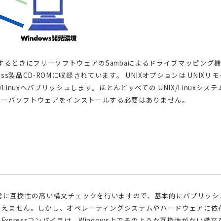
るときにフリーソフトウェアのSambaによるドライブマッピング機能を
press製品CD-ROMに収録されています。 UNIXオプションは UNIX
Linuxへパブリッシュします。ほとんどすべての UNIX/Linuxシス
サーバソフトウェアをインストールする必要はありません。
xpressは、非常に互換性の高い構文チェックを行いますので、基本的にパブリッシ
りえません。しかし、オペレーティングシステムやハードウェアに依
Expressコンパイラは、Windows上でそのような互換性がない