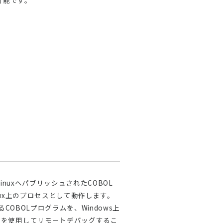
可能です。
LinuxへパブリッシュされたCOBOL
inux上のプロセスとして動作します。
いるCOBOLプログラムを、Windows上
タを使用してリモートデバッグするこ