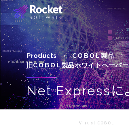
Products
COBOL
製品
旧
COBOL
製品ホワイトペーパー
に
Net Express
Visual COBOL