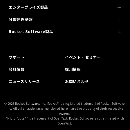
エンタープライズ製品
分散処理基盤
Rocket Software製品
サポート
イベント・セミナー
会社情報
採用情報
ニュースリリース
お問い合わせ
© 2026 Rocket Software, Inc. Rocket® is a registered trademark of Rocket Software,
Inc. All other trademarks mentioned herein are the property of their respective
owners.
"Micro Focus®” is a trademark of OpenText; Rocket Software is not affiliated with
OpenText.