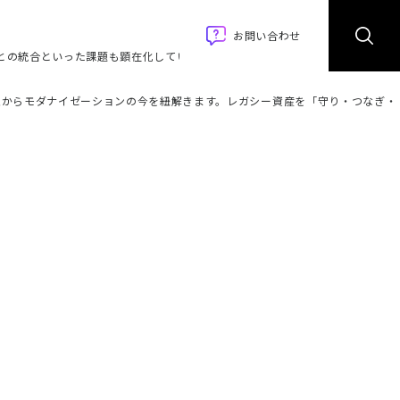
会社情報
採用情報
お問い合わせ
術との統合といった課題も顕在化しています。これらの資産の価値を守りつつ、
視点からモダナイゼーションの今を紐解きます。レガシー資産を「守り・つなぎ・