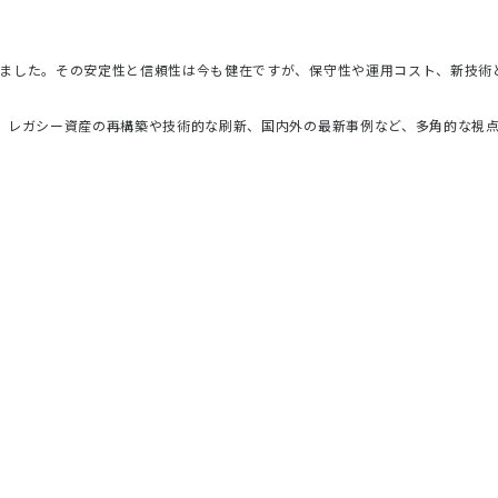
製品
サポート
イベント・セミナー
えてきました。その安定性と信頼性は今も健在ですが、保守性や運用コスト、新技
ながら、レガシー資産の再構築や技術的な刷新、国内外の最新事例など、多角的な