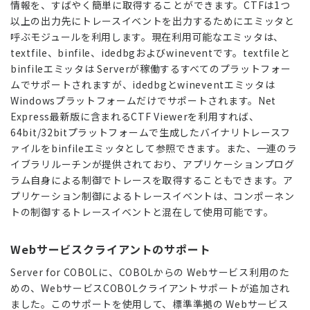
情報を、すばやく簡単に取得することができます。CTFは1つ
以上の出力先にトレースイベントを出力するためにエミッタと
呼ぶモジュールを利用します。現在利用可能なエミッタは、
textfile、binfile、idedbgおよびwineventです。textfileと
binfileエミッタは Serverが稼働するすべてのプラットフォー
ムでサポートされますが、idedbgとwineventエミッタは
Windowsプラットフォームだけでサポートされます。Net
Express最新版に含まれるCTF Viewerを利用すれば、
64bit/32bitプラットフォームで生成したバイナリトレースフ
ァイルをbinfileエミッタとして参照できます。また、一連のラ
イブラリルーチンが提供されており、アプリケーションプログ
ラム自身による制御でトレースを取得することもできます。ア
プリケーション制御によるトレースイベントは、コンポーネン
トの制御するトレースイベントと混在して使用可能です。
Webサービスクライアントのサポート
Server for COBOLに、COBOLからの Webサービス利用のた
めの、WebサービスCOBOLクライアントサポートが追加され
ました。このサポートを使用して、標準準拠の Webサービス