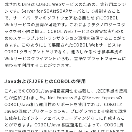
成されたDirect COBOL Webサービスのための、実行用エンジ
ンです。Server for SOAはSOAPサーバとして機能すること
で、サードパーティのソフトウェアを必要とせずにCOBOL
Webサービスの展開が可能です。これによりテクノロジースタ
ックを最小限に抑え、COBOL Webサービスの確実な実行のた
めのスケーラブルなトランザクション環境を確保することがで
きます。このようにして展開されたCOBOL Webサービス は
COBOLクライアントだけでなく、他のしかるべき標準準拠の
Webサービスクライアントからも、言語やプラットフォームに
関わらず利用することができます。
JavaおよびJ2EEとのCOBOLの使用
これまでのCOBOL/Java相互運用性を拡張し、J2EE準拠の接続
性が追加されました。Net ExpressおよびServer Expressの
COBOL/Java相互運用性のサポートを使用すれば、COBOLと
Javaの混成アプリケーションも、プログラマによる複雑で環境
に依存したインターフェイスのコーディングなしに作成するこ
とができます。COBOL/Java 相互運用性によって、COBOL資
産内に記述されているビジネスルールがJavaおよびJ2EEアプ