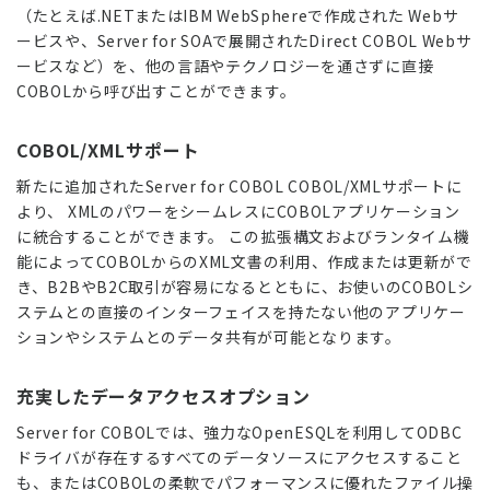
（たとえば.NETまたはIBM WebSphereで作成された Webサ
ービスや、Server for SOAで展開されたDirect COBOL Webサ
ービスなど）を、他の言語やテクノロジーを通さずに直接
COBOLから呼び出すことができます。
COBOL/XMLサポート
新たに追加されたServer for COBOL COBOL/XMLサポートに
より、 XMLのパワーをシームレスにCOBOLアプリケーション
に統合することができます。 この拡張構文およびランタイム機
能によってCOBOLからのXML文書の利用、作成または更新がで
き、B2BやB2C取引が容易になるとともに、お使いのCOBOLシ
ステムとの直接のインターフェイスを持たない他のアプリケー
ションやシステムとのデータ共有が可能となります。
充実したデータアクセスオプション
Server for COBOLでは、強力なOpenESQLを利用してODBC
ドライバが存在するすべてのデータソースにアクセスすること
も、またはCOBOLの柔軟でパフォーマンスに優れたファイル操