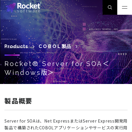
Products
COBOL
製品
＜
Rocket® Server for SOA
版＞
Windows
製品概要
Server for SOAは、Net ExpressまたはServer Express開発用
製品で構築されたCOBOLアプリケーションやサービスの実行用