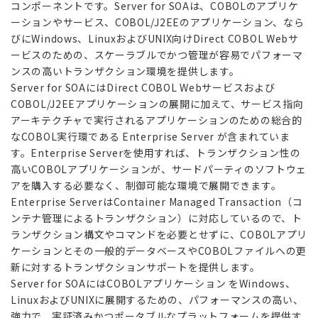
コンポーネントです。Server for SOAは、COBOLのアプリケ
ーションやサービス、COBOL/J2EEのアプリケーション、なら
びにWindows、LinuxおよびUNIX向けDirect COBOL Webサ
ービスのための、スケーラブルでかつ管理が容易でパフォーマ
ンスの高いトランザクション環境を提供します。
Server for SOAにはDirect COBOL Webサービスおよび
COBOL/J2EEアプリケーションの展開に加えて、サービス指向
アーキテクチャで実行されるアプリケーションのための総合的
なCOBOL実行環である Enterprise Server が含まれていま
す。Enterprise Serverを使用すれば、トランザクション性の
高いCOBOLアプリケーションが、サードパーティのソフトウェ
アを購入する必要なく、制御可能な環境で展開できます。
Enterprise ServerはContainer Managed Transaction（コ
ンテナ管理によるトランザクション）に対応しているので、ト
ランザクション構文やコマンドを必要とせずに、COBOLアプリ
ケーションとその一般的データベースやCOBOLファイルへの更
新に対するトランザクションサポートを提供します。
Server for SOAにはCOBOLアプリケーション をWindows、
LinuxおよびUNIXに展開するための、パフォーマンスの高い、
強力で、実証済みかつポータブルなプラットフォームを提供す