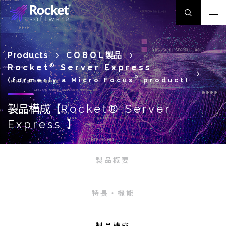
Products
COBOL
製品
Rocket
®
Server Express
®
(formerly a Micro Focus
product)
製品構成【
Rocket® Server
】
Express
製品概要
特長・機能
製品構成