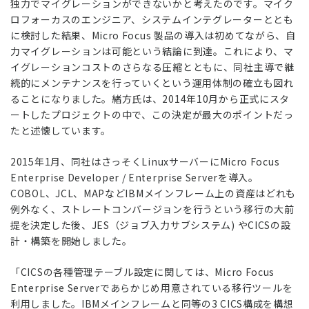
独力でマイグレーションができないかと考えたのです。マイク
ロフォーカスのエンジニア、システムインテグレーターととも
に検討した結果、Micro Focus 製品の導入は初めてながら、自
力マイグレーションは可能という結論に到達。これにより、マ
イグレーションコストのさらなる圧縮とともに、同社主導で継
続的にメンテナンスを行っていくという運用体制の確立も図れ
ることになりました。緒方氏は、2014年10月から正式にスタ
ートしたプロジェクトの中で、この決定が最大のポイントだっ
たと述懐しています。
2015年1月、同社はさっそくLinuxサーバーにMicro Focus
Enterprise Developer / Enterprise Serverを導入。
COBOL、JCL、MAPなどIBMメインフレーム上の資産はどれも
例外なく、ストレートコンバージョンを行うという移行の大前
提を決定した後、JES（ジョブ入力サブシステム) やCICSの設
計・構築を開始しました。
「CICSの各種管理テーブル設定に関しては、Micro Focus
Enterprise Serverであらかじめ用意されている移行ツールを
利用しました。IBMメインフレームと同等の3 CICS構成を構想